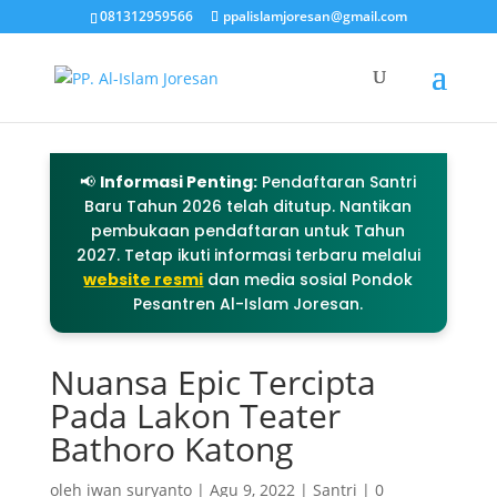
081312959566
ppalislamjoresan@gmail.com
📢
Informasi Penting:
Pendaftaran Santri
Baru Tahun 2026 telah ditutup. Nantikan
pembukaan pendaftaran untuk Tahun
2027. Tetap ikuti informasi terbaru melalui
website resmi
dan media sosial Pondok
Pesantren Al-Islam Joresan.
Nuansa Epic Tercipta
Pada Lakon Teater
Bathoro Katong
oleh
iwan suryanto
|
Agu 9, 2022
|
Santri
|
0