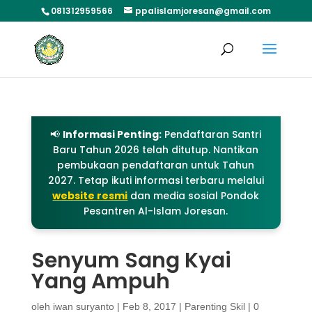
081312959566
ppalislamjoresan@gmail.com
📢
Informasi Penting:
Pendaftaran Santri
Baru Tahun 2026 telah ditutup. Nantikan
pembukaan pendaftaran untuk Tahun
2027. Tetap ikuti informasi terbaru melalui
website resmi
dan media sosial Pondok
Pesantren Al-Islam Joresan.
Senyum Sang Kyai
Yang Ampuh
oleh
iwan suryanto
|
Feb 8, 2017
|
Parenting Skil
|
0