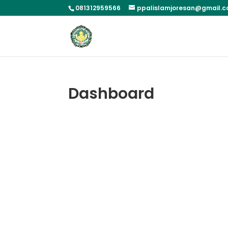
081312959566
ppalislamjoresan@gmail.
Dashboard