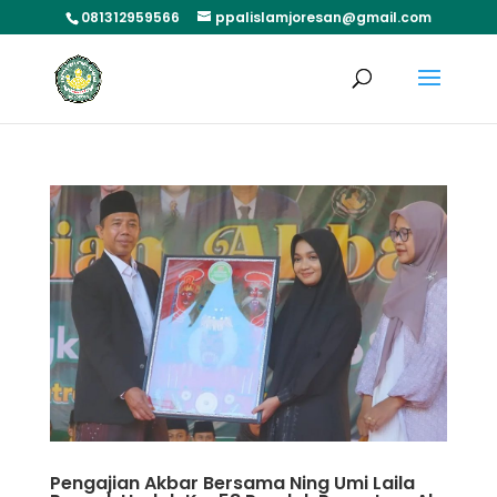
081312959566
ppalislamjoresan@gmail.com
Pengajian Akbar Bersama Ning Umi Laila