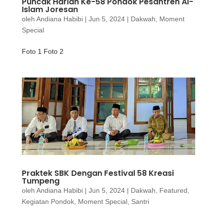
Puncak Harlah Ke-58 Pondok Pesantren Al-
Islam Joresan
oleh
Andiana Habibi
|
Jun 5, 2024
|
Dakwah
,
Moment
Special
Foto 1 Foto 2
Praktek SBK Dengan Festival 58 Kreasi
Tumpeng
oleh
Andiana Habibi
|
Jun 5, 2024
|
Dakwah
,
Featured
,
Kegiatan Pondok
,
Moment Special
,
Santri