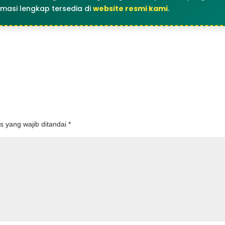
rmasi lengkap tersedia di
website resmi kami
.
s yang wajib ditandai
*