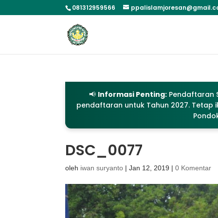
081312959566
ppalislamjoresan@gmail.
📢
Informasi Penting:
Pendaftaran S
pendaftaran untuk Tahun 2027. Tetap ik
Pondok
DSC_0077
oleh
iwan suryanto
|
Jan 12, 2019
|
0 Komentar