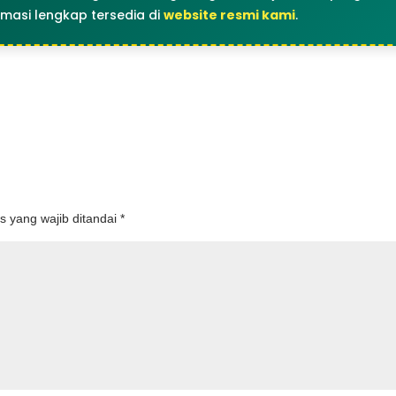
rmasi lengkap tersedia di
website resmi kami
.
s yang wajib ditandai
*