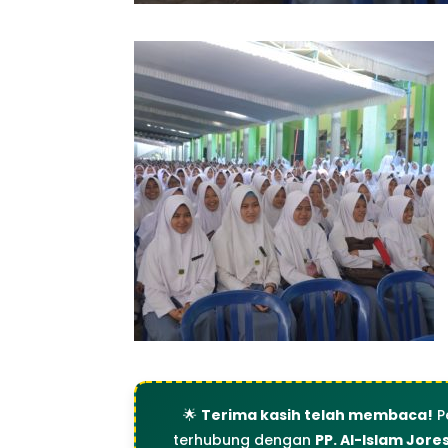
🌟
Terima kasih telah membaca!
P
terhubung dengan
PP. Al-Islam Jore