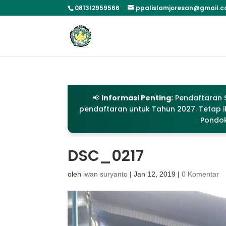
081312959566
ppalislamjoresan@gmail.
📢
Informasi Penting:
Pendaftaran S
pendaftaran untuk Tahun 2027. Tetap ik
Pondok
DSC_0217
oleh
iwan suryanto
|
Jan 12, 2019
|
0 Komentar