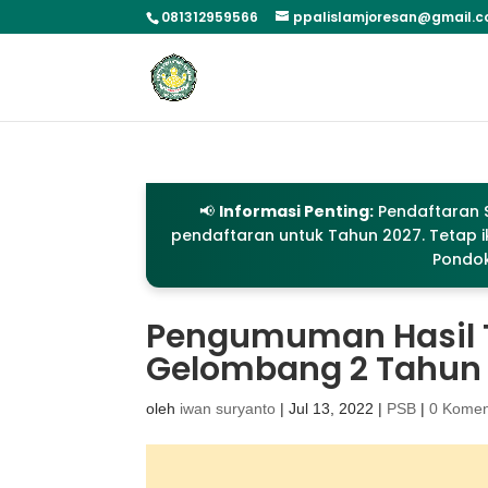
081312959566
ppalislamjoresan@gmail.
📢
Informasi Penting:
Pendaftaran S
pendaftaran untuk Tahun 2027. Tetap ik
Pondok
Pengumuman Hasil T
Gelombang 2 Tahun
oleh
iwan suryanto
|
Jul 13, 2022
|
PSB
|
0 Komen