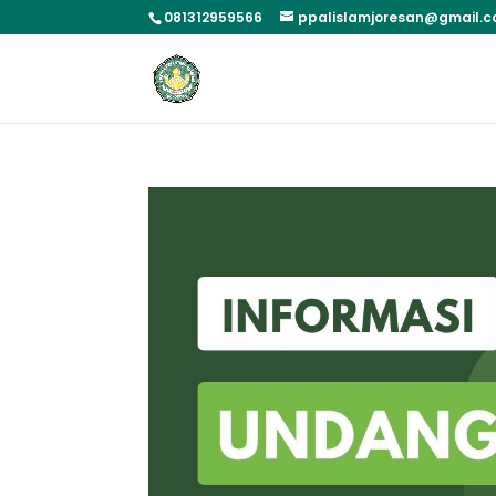
081312959566
ppalislamjoresan@gmail.