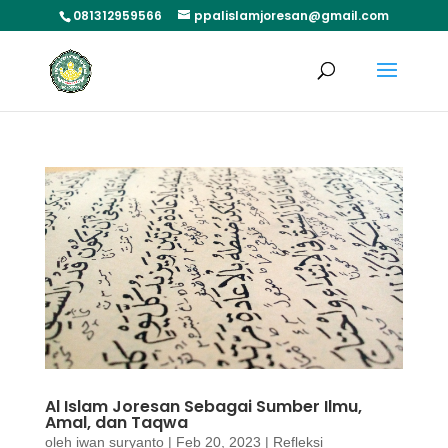
081312959566
ppalislamjoresan@gmail.com
Al Islam Joresan Sebagai Sumber Ilmu,
Amal, dan Taqwa
oleh
iwan suryanto
|
Feb 20, 2023
|
Refleksi