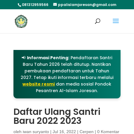
081312959566
ppalislamjoresan@gmail.com
📢
Informasi Penting:
Pendaftaran Santri
Baru Tahun 2026 telah ditutup. Nantikan
pembukaan pendaftaran untuk Tahun
2027. Tetap ikuti informasi terbaru melalui
website resmi
dan media sosial Pondok
Pesantren Al-Islam Joresan.
Daftar Ulang Santri
Baru 2022 2023
oleh
iwan suryanto
|
Jul 16, 2022
|
Cerpen
|
0 Komentar