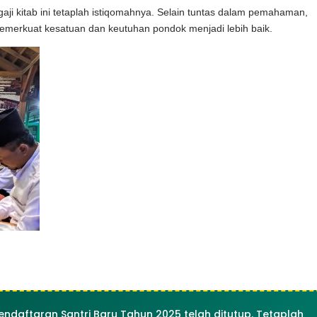
ji kitab ini tetaplah istiqomahnya. Selain tuntas dalam pemahaman,
 memerkuat kesatuan dan keutuhan pondok menjadi lebih baik.
endaftaran Santri Baru Tahun 2025 telah ditutup. Tetaplah