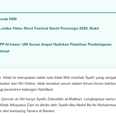
ncak HSN
 Lomba Video Short Festival Santri Ponorogo 2026, Bukti
PP Al-Islam: UIN Sunan Ampel Hadirkan Pelatihan Pembelajaran
adzaat
. Kitab ini merupakan salah satu kitab fikih
mazhab
Syafi’i yang sanga
Disadur dari NU Online, kitab tersebut umum dalam forum-forum bahtsu
gi pesantren kalangan Nahdliyin.
b
Qurrotu al-‘Ain
karya Syekh Zainuddin al-Malibari. Lengkapnya nama 
 Kitab
Nihayatuz
Zain
ini ditulis oleh Syekh Abu Abdul Mu’thi Muhamma
r dari kampung Tanara di Banten.