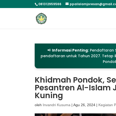
081312959566
ppalislamjoresan@gmail.
📢
Informasi Penting:
Pendaftaran S
pendaftaran untuk Tahun 2027. Tetap ik
Pondok
Khidmah Pondok, Se
Pesantren Al-Islam 
Kuning
oleh
Invandri Kusuma
|
Agu 26, 2024
|
Kegiatan 