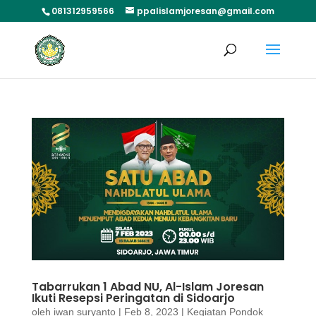
081312959566
ppalislamjoresan@gmail.com
Tabarrukan 1 Abad NU, Al-Islam Joresan
Ikuti Resepsi Peringatan di Sidoarjo
oleh
iwan suryanto
|
Feb 8, 2023
|
Kegiatan Pondok