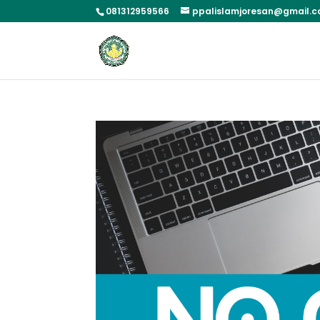
081312959566
ppalislamjoresan@gmail.