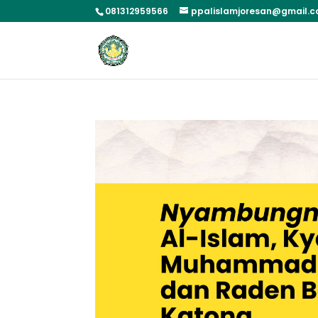
081312959566
ppalislamjoresan@gmail.