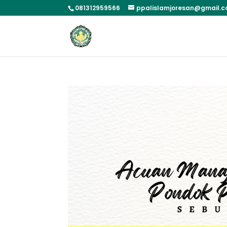
081312959566
ppalislamjoresan@gmail.