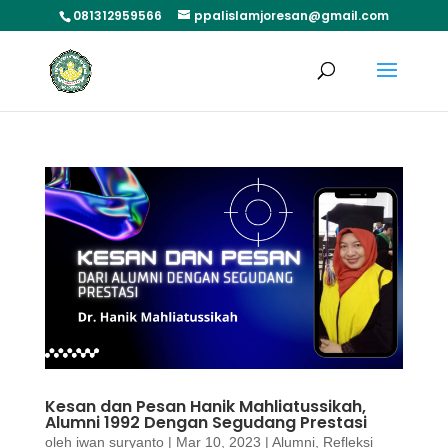
081312959566
ppalislamjoresan@gmail.com
Kesan dan Pesan Hanik Mahliatussikah,
Alumni 1992 Dengan Segudang Prestasi
oleh
iwan suryanto
|
Mar 10, 2023
|
Alumni
,
Refleksi