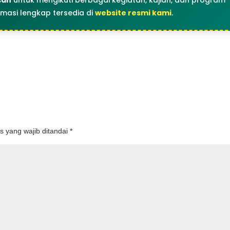
san
untuk mengikuti berbagai kegiatan, kajian, dan program
rmasi lengkap tersedia di
website resmi kami
.
s yang wajib ditandai
*