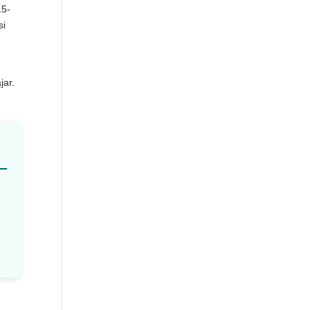
15-
si
jar.