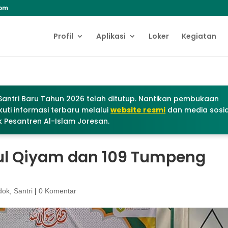
com
Profil
Aplikasi
Loker
Kegiatan
antri Baru Tahun 2026 telah ditutup. Nantikan pembukaan
uti informasi terbaru melalui
website resmi
dan media sosia
 Pesantren Al-Islam Joresan.
ul Qiyam dan 109 Tumpeng
dok
,
Santri
|
0 Komentar