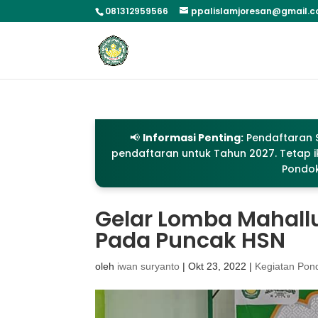
081312959566
ppalislamjoresan@gmail.
📢
Informasi Penting:
Pendaftaran S
pendaftaran untuk Tahun 2027. Tetap ik
Pondok
Gelar Lomba Mahall
Pada Puncak HSN
oleh
iwan suryanto
|
Okt 23, 2022
|
Kegiatan Pon