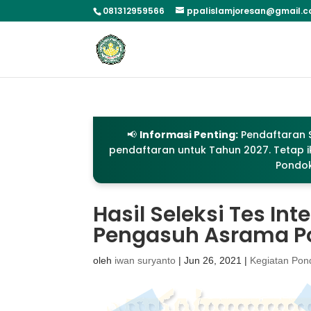
081312959566
ppalislamjoresan@gmail.
📢
Informasi Penting:
Pendaftaran S
pendaftaran untuk Tahun 2027. Tetap ik
Pondok
Hasil Seleksi Tes In
Pengasuh Asrama Po
oleh
iwan suryanto
|
Jun 26, 2021
|
Kegiatan Pon