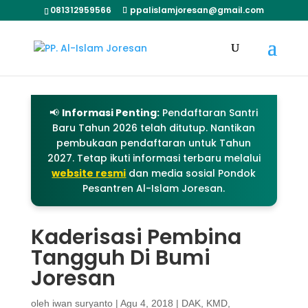
081312959566
ppalislamjoresan@gmail.com
📢
Informasi Penting:
Pendaftaran Santri
Baru Tahun 2026 telah ditutup. Nantikan
pembukaan pendaftaran untuk Tahun
2027. Tetap ikuti informasi terbaru melalui
website resmi
dan media sosial Pondok
Pesantren Al-Islam Joresan.
Kaderisasi Pembina
Tangguh Di Bumi
Joresan
oleh
iwan suryanto
|
Agu 4, 2018
|
DAK
,
KMD
,