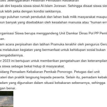
ukses Selenggarakan Pelatihan Pemadam Kebakaran
ak dini kepada siswa-siswi Al-Islam Joresan. Sehingga disaat siswa sis
 lebih peka dengan kondisi sekitarnya.
norogo puluhan rumah penduduk dan lahan baik milik masyarakat maup
upun banyak yang disebabkan oleh kesalahan manusia atau “human err
rus organisasi Siswa berupa menggandeng Unit Damkar Dinas Pol PP Pe
an.
am acara perpisahan dan latihan Pramuka terakhir oleh pengurus Ger
a melakukan kegiatan yang bermanfaat untuk kehidupan sosial bukan
 pengabdiannya.
r 2023 ini bertujuan untuk memberikan pengetahuan dan keterampila
siswa sebagai bekal hidup di masyarakat.
 PP bidang Pemadam Kebakaran Pemkab Ponorogo. Petugas dari unit
i dan praktik langsung kepada peserta. Selain itu, pemadam keba
dam yang digunakan dalam situasi kebakaran sebenarnya, sehingga
gan benar.