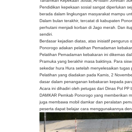
Tanamkan Kepekaan Sosial, Al-Islam Joresan S
Pendidikan kepekaan sosial sangat diperlukan sej
berada dalam lingkungan masyarakat mampu untuk
Dalam bulan terakhir, tercatat di kabupaten Po
perhutani menjadi korban di Jago merah. Dan it
sendiri.
Berdasar kejadian diatas, atas inisiatif pengu
Ponorogo adakan pelatihan Pemadaman kebakar
Pelatihan Pemadaman kebakaran ini dikemas dal
Pramuka yang berakhir masa baktinya. Para sisw
sekedar hura Hura setelah menyelesaikan tugas
Pelatihan yang diadakan pada Kamis, 2 Novembe
dasar dalam penanganan kebakaran kepada para 
Acara ini dihadiri oleh petugas dari Dinas Pol
DAMKAR Pemkab Ponorogo yang memberikan mater
juga membawa mobil damkar dan peralatan pema
peserta dapat belajar cara menggunakannya den