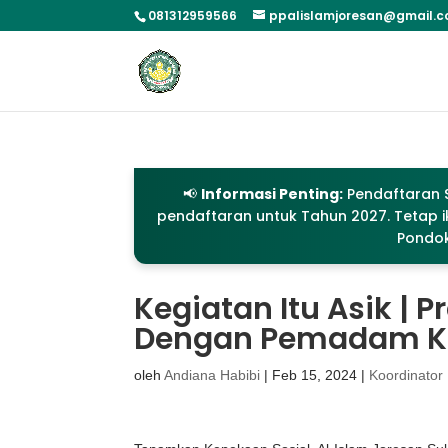
081312959566
ppalislamjoresan@gmail.
📢
Informasi Penting:
Pendaftaran S
pendaftaran untuk Tahun 2027. Tetap ik
Pondok
Kegiatan Itu Asik | 
Dengan Pemadam K
oleh
Andiana Habibi
|
Feb 15, 2024
|
Koordinator