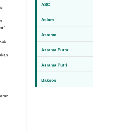
ASC
wi
Aslam
un
or”
Asrama
mkab
Asrama Putra
akan
Asrama Putri
n
Baksos
karan