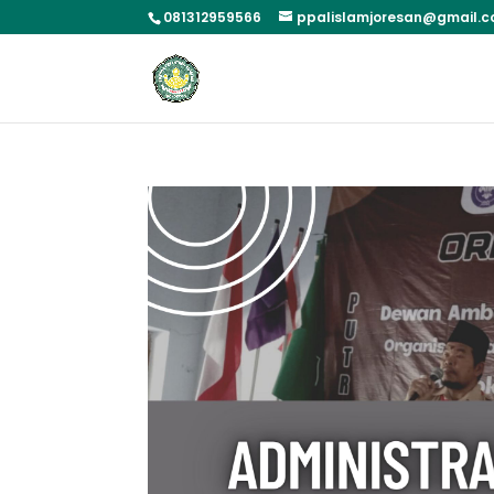
081312959566
ppalislamjoresan@gmail.