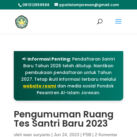
081312959566
ppalislamjoresan@gmail.com
📢
Informasi Penting:
Pendaftaran Santri
Baru Tahun 2026 telah ditutup. Nantikan
pembukaan pendaftaran untuk Tahun
2027. Tetap ikuti informasi terbaru melalui
website resmi
dan media sosial Pondok
Pesantren Al-Islam Joresan.
Pengumuman Ruang
Tes Santri Baru 2023
oleh
iwan suryanto
|
Jun 24, 2023
|
PSB
|
2 Komentar